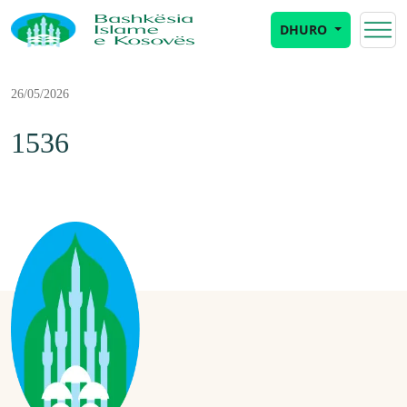
DHURO
26/05/2026
1536