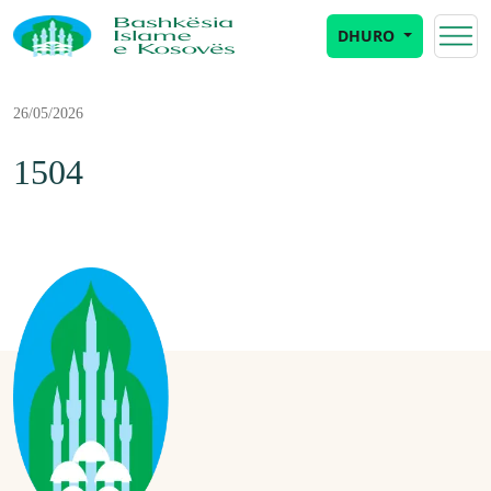
DHURO
26/05/2026
1504