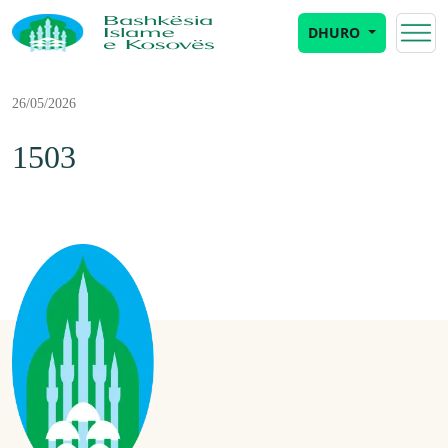
DHURO
26/05/2026
1503