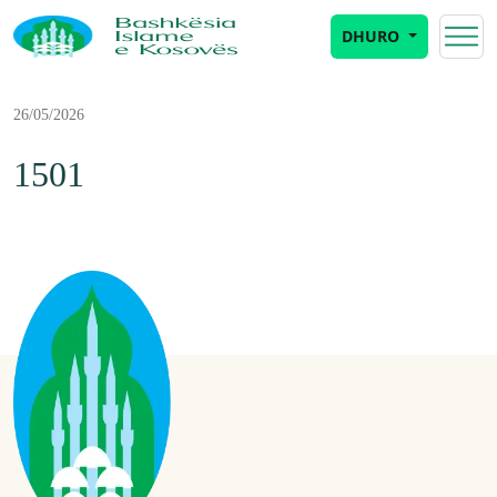
DHURO
26/05/2026
1501