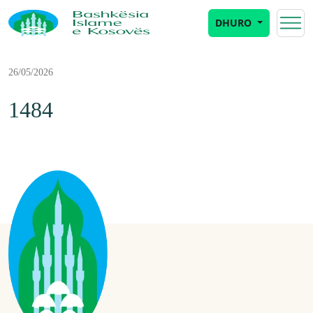
DHURO
26/05/2026
1484