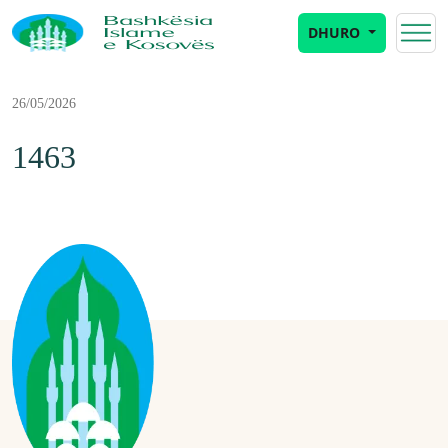
DHURO
26/05/2026
1463