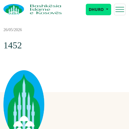
DHURO
26/05/2026
1452