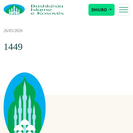
DHURO
26/05/2026
1449