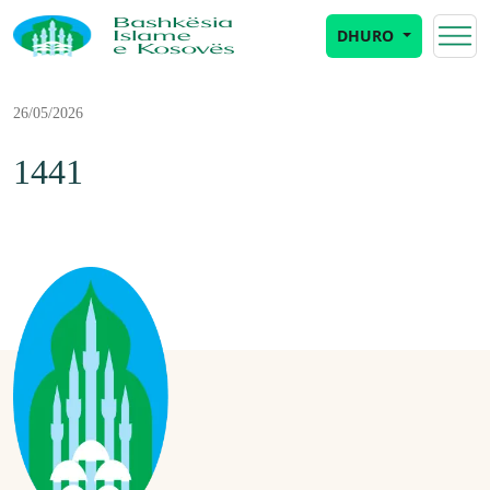
DHURO
26/05/2026
1441