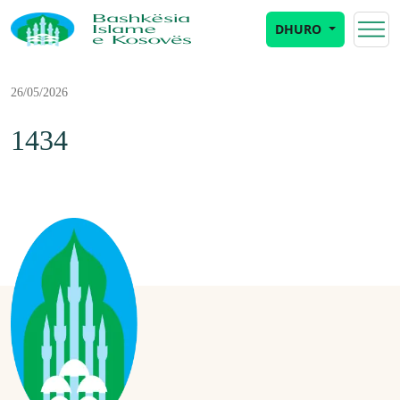
DHURO
26/05/2026
1434