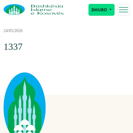
DHURO
24/05/2026
1337