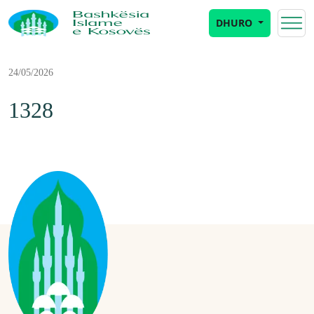
DHURO
24/05/2026
1328