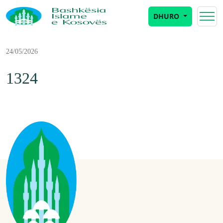
DHURO
24/05/2026
1324