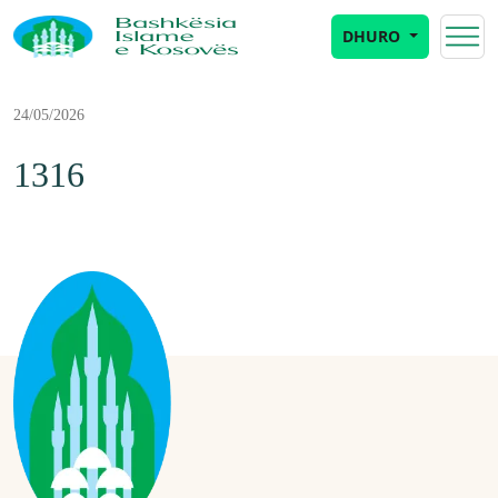
DHURO
24/05/2026
1316