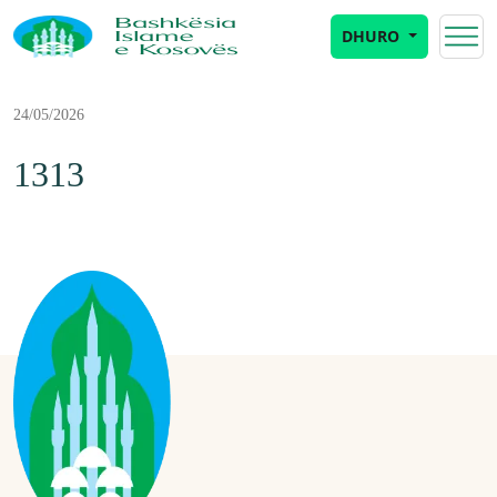
DHURO
24/05/2026
1313