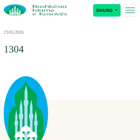
DHURO
23/05/2026
1304