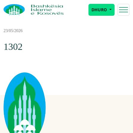
DHURO
23/05/2026
1302