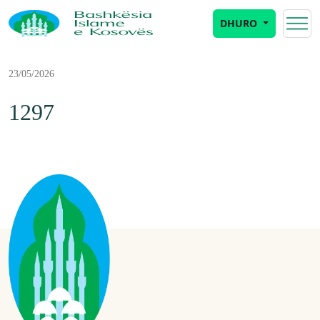
DHURO
23/05/2026
1297