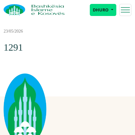
DHURO
23/05/2026
1291