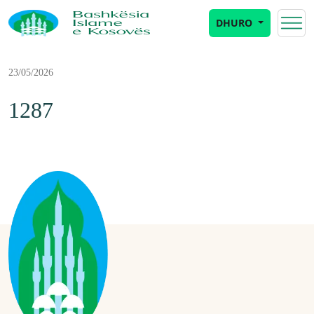
DHURO
23/05/2026
1287