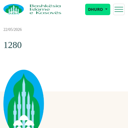
DHURO
22/05/2026
1280