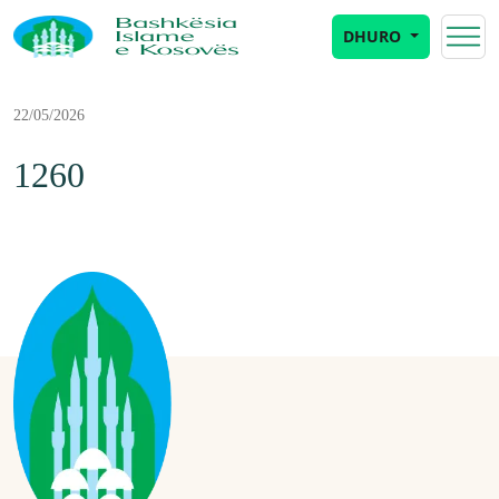
DHURO
22/05/2026
1260