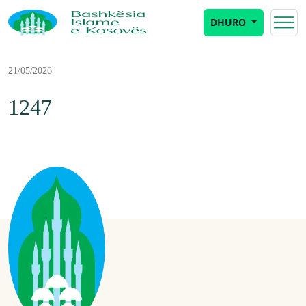
DHURO
21/05/2026
1247