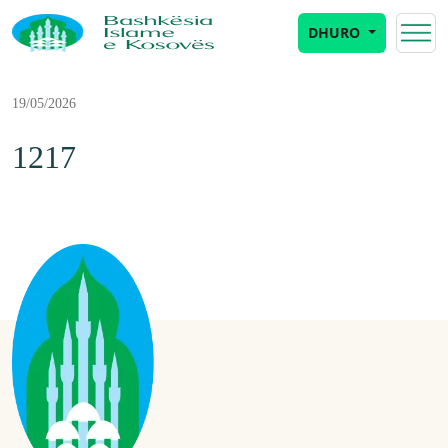
DHURO
19/05/2026
1217