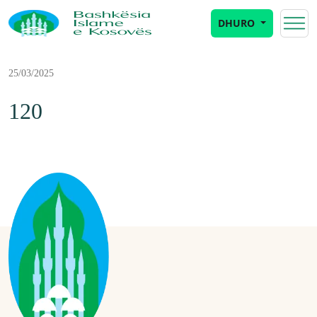
DHURO
25/03/2025
120