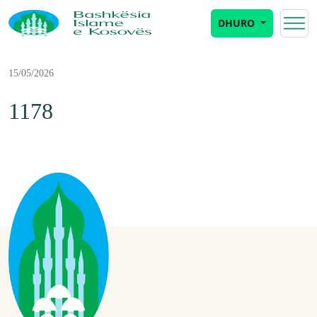
DHURO
15/05/2026
1178