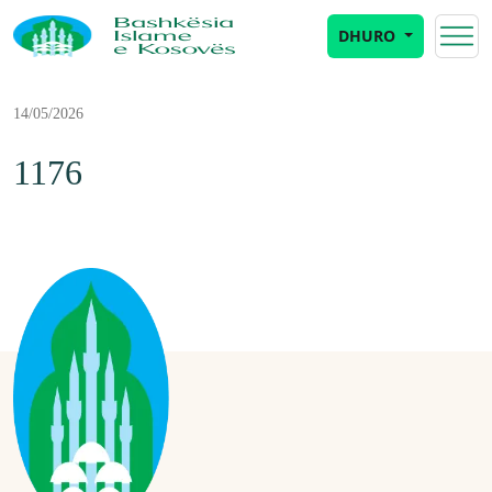
DHURO
14/05/2026
1176