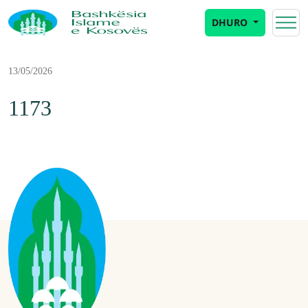
DHURO
13/05/2026
1173