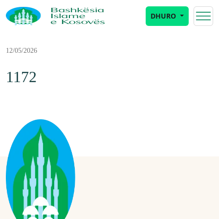
DHURO
12/05/2026
1172