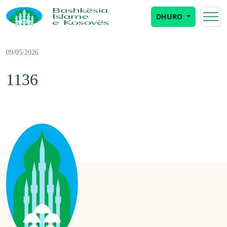
DHURO
09/05/2026
1136