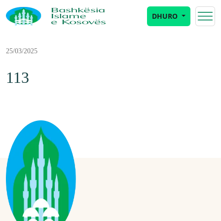
DHURO
25/03/2025
113