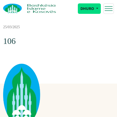
DHURO
25/03/2025
106