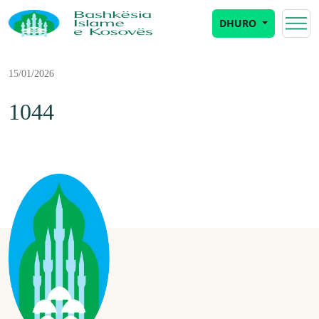
DHURO
15/01/2026
1044