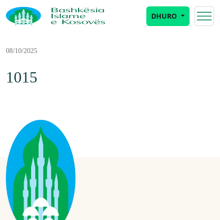
DHURO
08/10/2025
1015