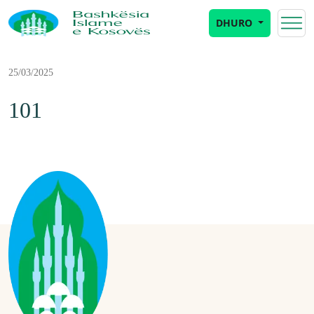
DHURO
25/03/2025
101