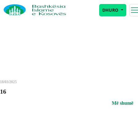
Archives
DHURO
18/03/2025
16
Më shumë