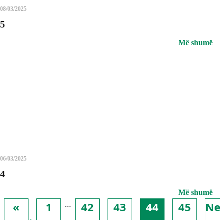
08/03/2025
5
Më shumë
06/03/2025
4
Më shumë
…
«
1
42
43
44
45
Ne