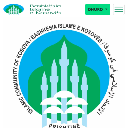
DHURO