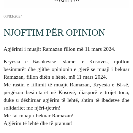
08/03/2024
NJOFTIM PËR OPINION
Agjërimi i muajit Ramazan fillon më 11 mars 2024.
Kryesia e Bashkësisë Islame të Kosovës, njofton
besimtarët dhe gjithë opinionin e gjerë se muaji i bekuar
Ramazan, fillon ditën e hënë, më 11 mars 2024.
Me rastin e fillimit të muajit Ramazan, Kryesia e BI-së,
përgëzon besimtarët në Kosovë, diasporë e trojet tona,
duke u dëshiruar agjërim të lehtë, shtim të ibadetve dhe
solidaritet me njëri-tjetrin!
Me fat muaji i bekuar Ramazan!
Agjërim të lehtë dhe të pranuar!