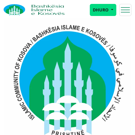
DHURO