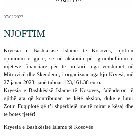
07/02/2023
NJOFTIM
Kryesia e Bashkësisë Islame të Kosovës, njofton
opinionin e gjerë, se në aksionin për grumbullimin e
mjeteve financiare për të prekurit nga vërshimet në
Mitrovicë dhe Skenderaj, i organizuar nga kjo Kryesi, më
27 janar 2023, janë tubuar 123,161.38 euro.
Kryesia e Bashkësisë Islame të Kosovës, falënderon të
gjithë ata që kontribuuan në këtë aksion, duke e lutur
Zotin Fuqiplotë që t’i shpërblejë me të mirat e kësaj dhe
të botës tjetër!
Kryesia e Bashkësisë Islame të Kosovës