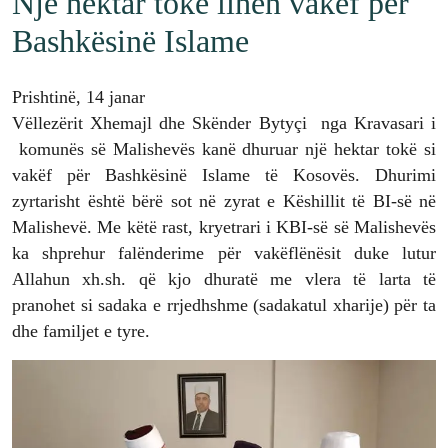
Një hektar tokë lihen vakëf për
Bashkësinë Islame
Prishtinë, 14 janar
Vëllezërit Xhemajl dhe Skënder Bytyçi nga Kravasari i
komunës së Malishevës kanë dhuruar një hektar tokë si
vakëf për Bashkësinë Islame të Kosovës. Dhurimi
zyrtarisht është bërë sot në zyrat e Këshillit të BI-së në
Malishevë. Me këtë rast, kryetrari i KBI-së së Malishevës
ka shprehur falënderime për vakëflënësit duke lutur
Allahun xh.sh. që kjo dhuratë me vlera të larta të
pranohet si sadaka e rrjedhshme (sadakatul xharije) për ta
dhe familjet e tyre.