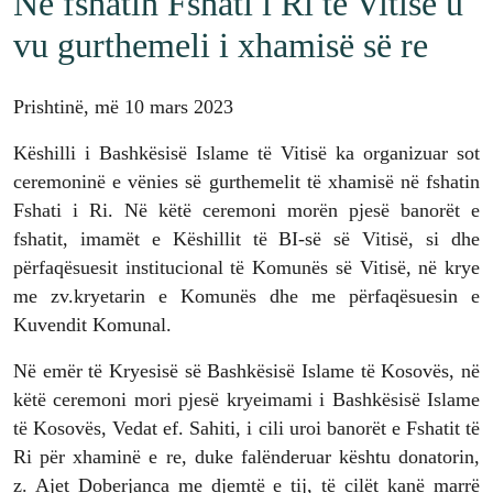
Në fshatin Fshati i Ri të Vitisë u
vu gurthemeli i xhamisë së re
Prishtinë, më 10 mars 2023
Këshilli i Bashkësisë Islame të Vitisë ka organizuar sot
ceremoninë e vënies së gurthemelit të xhamisë në fshatin
Fshati i Ri. Në këtë ceremoni morën pjesë banorët e
fshatit, imamët e Këshillit të BI-së së Vitisë, si dhe
përfaqësuesit institucional të Komunës së Vitisë, në krye
me zv.kryetarin e Komunës dhe me përfaqësuesin e
Kuvendit Komunal.
Në emër të Kryesisë së Bashkësisë Islame të Kosovës, në
këtë ceremoni mori pjesë kryeimami i Bashkësisë Islame
të Kosovës, Vedat ef. Sahiti, i cili uroi banorët e Fshatit të
Ri për xhaminë e re, duke falënderuar kështu donatorin,
z. Ajet Doberjanca me djemtë e tij, të cilët kanë marrë