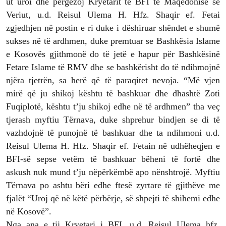
ut uroi dhe përgëzoj Kryetarit të BFI të Maqedonisë së
Veriut, u.d. Reisul Ulema H. Hfz. Shaqir ef. Fetai
zgjedhjen në postin e ri duke i dëshiruar shëndet e shumë
sukses në të ardhmen, duke premtuar se Bashkësia Islame
e Kosovës gjithmonë do të jetë e hapur për Bashkësinë
Fetare Islame të RMV dhe se bashkërisht do të ndihmojnë
njëra tjetrën, sa herë që të paraqitet nevoja. “Më vjen
mirë që ju shikoj kështu të bashkuar dhe dhashtë Zoti
Fuqiplotë, kështu t’ju shikoj edhe në të ardhmen” tha veç
tjerash myftiu Tërnava, duke shprehur bindjen se di të
vazhdojnë të punojnë të bashkuar dhe ta ndihmoni u.d.
Reisul Ulema H. Hfz. Shaqir ef. Fetain në udhëheqjen e
BFI-së sepse vetëm të bashkuar bëheni të fortë dhe
askush nuk mund t’ju nëpërkëmbë apo nënshtrojë. Myftiu
Tërnava po ashtu bëri edhe ftesë zyrtare të gjithëve me
fjalët “Uroj që në këtë përbërje, së shpejti të shihemi edhe
në Kosovë”.
Nga ana e tij Kryetari i BFI, u.d. Reisul Ulema hfz.