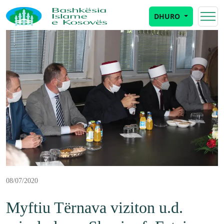
DHURO
08/07/2020
Myftiu Tërnava viziton u.d.