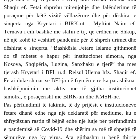
Shaqir ef. Fetai shprehu mirënjohje dhe falënderime të
posaçme për këtë vizitë vëllazërore dhe për dëshirat e
sinqerta nga Kryetari i BIRK-ut , Myftiut Naim ef.
Tërnava i cili bashkë me stafin e tij, që erdhën në Shkup,
në një kohë të vështirë pandemie për të shpreh urimet dhe
dëshirat e sinqerta. “Bashkësia Fetare Islame gjithmonë
do të mbetet e hapur për institucionet simotra, nga
Kosova, Shqipëria, Lugina, Sanxhaku e tjerë” tha mes
tjerash Kryetari i BFI, u.d. Reisul Ulema hfz. Shaqir ef.
Fetai duke shtuar se BFI-ja në frymën e re ka parashikuar
bashkëpunimin më aktiv me të gjitha institucionet
simotra, e posaçërisht me BIRK-un dhe KMSH-në.
Pas përfundimit të takimit, të dy prijësit e institucioneve
fetare dhanë edhe nga një deklaratë për mediume, ku e
shfrytëzuan rastin të bëjnë edhe një lutje për përfundimin
e pandemisë së Covid-19 dhe shërim sa më të shpejtë të
sëmurëve nga ky virus. Ata gjithashtu u bënë thirrje