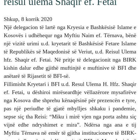
reisul ulema Shaqir ef. Fetai
Shkup, 8 korrik 2020
Një delegacion të lartë nga Kryesia e Bashkësisë Islame e
Kosovës i udhëhequr nga Myftiu Naim ef. Tërnava, bënë
një vizitë urimi u.d. kryetarit të Bashkësisë Fetare Islame
të Republikës së Maqedonisë së Veriut, u.d. Reisul Ulema
hfz. Shaqir ef. Fetai. Në pritje të delegacionit nga BIRK
kishin dalur edhe gjithë muftinjtë e muftinive të BFI dhe
anëtarë të Rijasetit të BFI-së.
Fillimisht Kryetari i BFI u.d. Resul Ulema H. Hfz. Shaqir
ef. Fetai, u dëshiroi mirëseardhje vëllazërore mysafirëve
nga Kosova dhe shprehu kënaqësinë për prezencën e tyre,
pas një periudhe të gjatë mbylljes shkaku i pandemie,
sepse siç tha Reisi: “Miku i mirë vjen nga porta ashtu siç
vijnë edhe ndryshimet e mira”. Ndërsa nga ana e tij
Myftiu Tërnava në emër të gjitha institucioneve të BIRK-