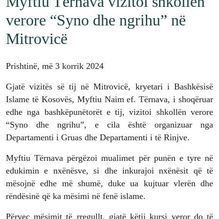
Myftiu Tërnava vizitoi shkollën
verore “Syno dhe ngrihu” në
Mitrovicë
Prishtinë, më 3 korrik 2024
Gjatë vizitës së tij në Mitrovicë, kryetari i Bashkësisë
Islame të Kosovës, Myftiu Naim ef. Tërnava, i shoqëruar
edhe nga bashkëpunëtorët e tij, vizitoi shkollën verore
“Syno dhe ngrihu”, e cila është organizuar nga
Departamenti i Gruas dhe Departamenti i të Rinjve.
Myftiu Tërnava përgëzoi mualimet për punën e tyre në
edukimin e nxënësve, si dhe inkurajoi nxënësit që të
mësojnë edhe më shumë, duke ua kujtuar vlerën dhe
rëndësinë që ka mësimi në fenë islame.
Përveç mësimit të rregullt, gjatë këtij kursi veror do të