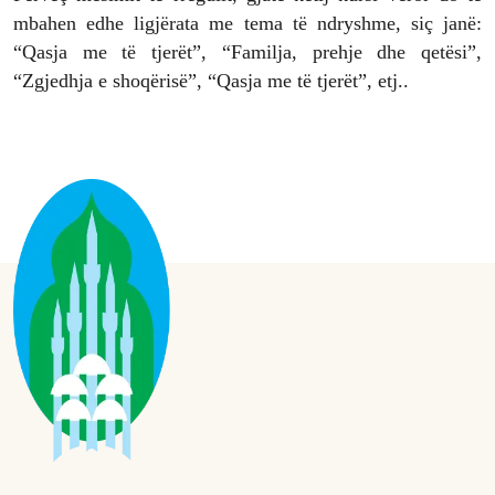
mbahen edhe ligjërata me tema të ndryshme, siç janë:
“Qasja me të tjerët”, “Familja, prehje dhe qetësi”,
“Zgjedhja e shoqërisë”, “Qasja me të tjerët”, etj..