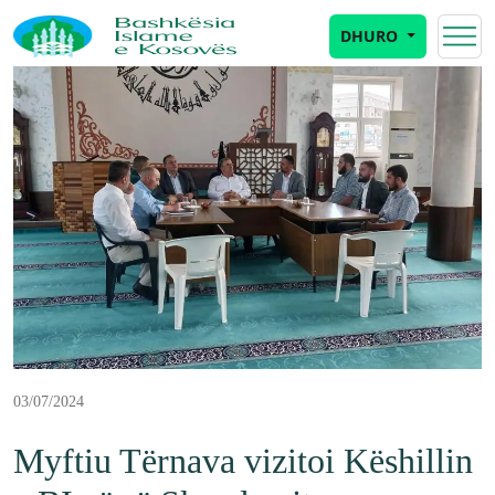
DHURO
03/07/2024
Myftiu Tërnava vizitoi Këshillin