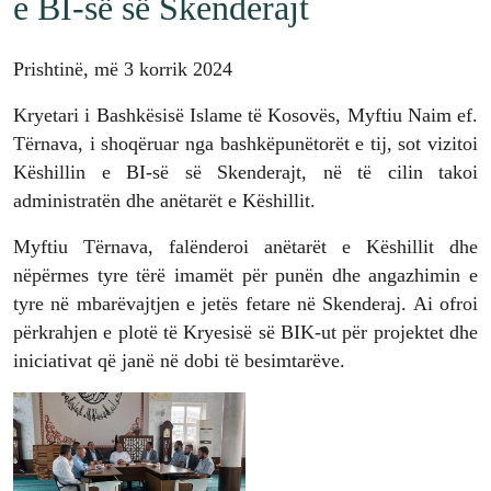
e BI-së së Skenderajt
Prishtinë, më 3 korrik 2024
Kryetari i Bashkësisë Islame të Kosovës, Myftiu Naim ef.
Tërnava, i shoqëruar nga bashkëpunëtorët e tij, sot vizitoi
Këshillin e BI-së së Skenderajt, në të cilin takoi
administratën dhe anëtarët e Këshillit.
Myftiu Tërnava, falënderoi anëtarët e Këshillit dhe
nëpërmes tyre tërë imamët për punën dhe angazhimin e
tyre në mbarëvajtjen e jetës fetare në Skenderaj. Ai ofroi
përkrahjen e plotë të Kryesisë së BIK-ut për projektet dhe
iniciativat që janë në dobi të besimtarëve.