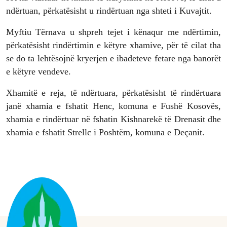
ndërtuan, përkatësisht u rindërtuan nga shteti i Kuvajtit.
Myftiu Tërnava u shpreh tejet i kënaqur me ndërtimin,
përkatësisht rindërtimin e këtyre xhamive, për të cilat tha
se do ta lehtësojnë kryerjen e ibadeteve fetare nga banorët
e këtyre vendeve.
Xhamitë e reja, të ndërtuara, përkatësisht të rindërtuara
janë xhamia e fshatit Henc, komuna e Fushë Kosovës,
xhamia e rindërtuar në fshatin Kishnarekë të Drenasit dhe
xhamia e fshatit Strellc i Poshtëm, komuna e Deçanit.