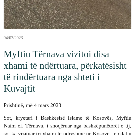
04/03/2023
Myftiu Tërnava vizitoi disa
xhami të ndërtuara, përkatësisht
të rindërtuara nga shteti i
Kuvajtit
Prishtinë, më 4 mars 2023
Sot, kryetari i Bashkësisë Islame të Kosovës, Myftiu
Naim ef. Tërnava, i shoqëruar nga bashkëpunëtorët e tij,
sot ka vizituar tri xhami të ndryshme në Kosovë, të cilat u