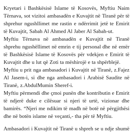
Kryetari i Bashkësisë Islame të Kosovës, Myftiu Naim
Tërnava, sot vizitoi ambasadën e Kuvajtit në Tiranë për të
shprehur ngushllimet me rastin e ndërrimit jetë te Emirit
të Kuvajtit, Sabah Al Ahmed Al Jaber Al Sabah-ut.
Myftiu Tërnava në ambasadën e Kuvajtit në Tiranë
shprehu ngushëllimet në emrin e tij personal dhe në emër
të Bashkësisë Islame të Kosovës për vdekjen e Emirit të
Kuvajtit dhe u lut që Zoti ta mëshirojë e ta shpërblejë.
Myftiu u prit nga ambasadori i Kuvajtit në Tiranë, z.Fajez
Al Jasem-i, si dhe nga ambasadori i Arabisë Saudite në
Tiranë, z.AbdulMumin Sheref-i.
Myftiu përmendi dhe çmoi punën dhe kontributin e Emirit
të ndjerë duke e cilësuar si njeri të urtë, vizionar dhe
bamirës. “Njeri me ndikim të madh në botë në përgjithësi
dhe në botën islame në veçanti,- tha për të Myftiu.
Ambasadori i Kuvajtit në Tiranë u shpreh se u ndje shumë