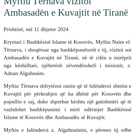
Myftiu Tërnava vizitoi
Ambasadën e Kuvajtit në Tiranë
Prishtinë, më 11 dhjetor 2024
Kryetari i Bashkësisë Islame të Kosovës, Myftiu Naim ef.
Tërnava, i shoqëruar nga bashkëpunëtorët e tij, vizitoi sot
Ambasadën e Kuvajtit në Tiranë, në të cilën u mirëprit
nga këshilltari, njëherësh zëvendësshefi i misionit, z.
Adnan Alguhnaim.
Myftiu Tërnava shfrytëzoi rastin që të falënderoi shtetin e
Kuvajtit për përkrahjen që ka dhënë për Kosovën dhe
popullin e saj, duke shprehur kështu një gatishmëri që të
vazhdohet bashkëpunimi i mirë ndërmjet Bashkësisë
Islame të Kosovës dhe Ambasadës së Kuvajtit.
Myftiu e falënderoi z. Alguhnaimin, e përmes tij edhe