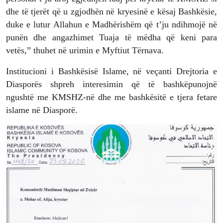
dhe të tjerët që u zgjodhën në kryesinë e kësaj Bashkësie,
duke e lutur Allahun e Madhërishëm që t’ju ndihmojë në
punën dhe angazhimet Tuaja të mëdha që keni para
vetës,” thuhet në urimin e Myftiut Tërnava.
Institucioni i Bashkësisë Islame, në veçanti Drejtoria e
Diasporës shpreh interesimin që të bashkëpunojnë
ngushtë me KMSHZ-në dhe me bashkësitë e tjera fetare
islame në Diasporë.