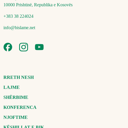
10000 Prishtinë, Republika e Kosovës
+383 38 224024
info@bislame.net
RRETH NESH
LAJME
SHËRBIME
KONFERENCA
NJOFTIME
KËSHILLAT E BIK