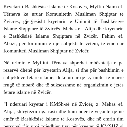
Kryetari i Bashkësisë Islame të Kosovës, Myftiu Naim ef.
Tërnava ka uruar Komunitetin Musliman Shqiptar të
Zvicrës, gjegjësisht kryetarin e Unionit të Bashkësive
Islame Shqiptare të Zvicrës, Mehas ef. Alija dhe kryetarin
e Bashkësisë Islame Shqiptare në Zvicër, Fehim ef.
Abazi, për formimin e një subjekti të vetëm, të emëruar
Komuniteti Musliman Shqiptar në Zvicër.
Në urimin e Myftiut Tërnava shprehet mbështetja e pa
rezervë dhënë për kryetarin Alija, si dhe për bashkimin e
subjekteve fetare islame, duke uruar që ky unitet të marrë
rrugë të mbarë dhe të suksesshme në organizimin e jetës
fetare islame në Zvicër.
“I nderuari kryetar i KMSh-së në Zvicër, z. Mehas ef.
Alija, shfrytëzoi nga rasti dhe kam nder të veçantë që në
emër të Bashkësisë Islame të Kosovës, dhe në emrin tim
personal t’ju uroj zgjedhjen tuaj për kryetar të KMSHZ si