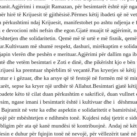
anit.Agjërimi i muajit Ramazan, për besimtarët është një nga
r hirë të Krijuesit të gjithësisë.Përmes këtij ibadeti që në v
përkushtimi ndaj Krijuesit, manifestohet po ashtu ndjenja e 
 e devocioni mbi nefsin dhe egon.Gjatë muajit të agjërimit, n
ështetjen dhe solidaritetin. Qemë më të urtë e më fisnik, qemë
ur.Kultivuam më shumë respekt, dashuri, mirëkuptim e solidar
i japin vlerën dhe peshën e merituar.Agjërimi për dallim nga ib
htë dhe vetëm besimtari e Zoti e dinë, dhe pikërisht kjo e bën
rijuesi ka premtuar shpërblim të veçantë.Pas kryerjes së këtij
umtur e i gëzuar, dhe ka arsye që të festojë në formën më të m
arët, sepse ka kryer një urdhër të Allahut.Besimtari gjatë kët
ibadete këto të cilat duan përkushtim e sakrificë, duan vullnet
esim, ngase imani i besimtarit është i kultivuar dhe i dëshmua
r Bajramit në vete ka edhe aspektin e solidaritetit e bamirësis
ojë për mbështetjen e ndihmën tonë. Kujdesi ndaj tjetrit e si
bligim për ata që kanë mundësi të kontribuojnë. Andaj në këtë
esin e duhur për fqinjin tonë në nevojë, për vëllezërit tanë në