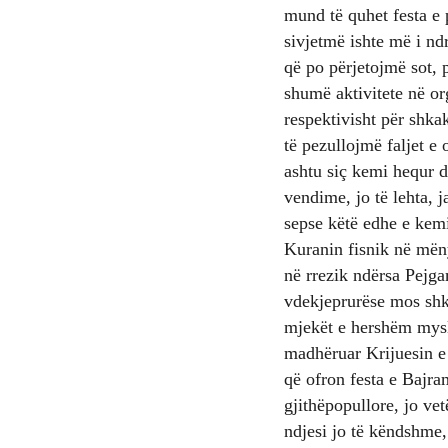
mund të quhet festa e 
sivjetmë ishte më i nd
që po përjetojmë sot, 
shumë aktivitete në or
respektivisht për shkak
të pezullojmë faljet e
ashtu siç kemi hequr d
vendime, jo të lehta, j
sepse këtë edhe e kemi
Kuranin fisnik në mëny
në rrezik ndërsa Pejg
vdekjeprurëse mos shko
mjekët e hershëm mysl
madhëruar Krijuesin e 
që ofron festa e Bajram
gjithëpopullore, jo ve
ndjesi jo të këndshme,