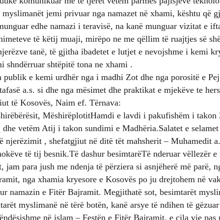
 duke komunikuar me të tjerët vetëm parmes pajisjeve teknolog
 myslimanët jemi privuar nga namazet në xhami, kështu që gj
unguar edhe namazi i teravisë, na kanë munguar vizitat e iftare
 nimeteve të këtij muaji, mirëpo ne me qëllim të ruajtjes së sh
njerëzve tanë, të gjitha ibadetet e lutjet e nevojshme i kemi k
i shndërruar shtëpitë tona ne xhami .
 publik e kemi urdhër nga i madhi Zot dhe nga porositë e Pej
asë a.s. si dhe nga mësimet dhe praktikat e mjekëve te he
iut të Kosovës, Naim ef. Tërnava:
irëbërësit, MëshirëplotitHamdi e lavdi i pakufishëm i takon 
 dhe vetëm Atij i takon sundimi e Madhëria.Salatet e selamet 
 njerëzimit , shefatgjiut në ditë tët mahsherit – Muhamedit a.s.
shokëve të tij besnik.Të dashur besimtarëTë nderuar vëllezër 
, jam para jush me ndenja të përziera si asnjëherë më parë, n
jramit, nga xhamia kryesore e Kosovës po ju drejtohem në vak
ur namazin e Fitër Bajramit. Megjithatë sot, besimtarët mysli
tarët myslimanë në tërë botën, kanë arsye të ndihen të gëzuar
rëndësishme në islam – Festën e Fitër Bajramit, e cila vie pas 