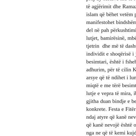
të agjërimit dhe Ramaz
islam që bëhet vetëm pë
manifestohet bindshëm 
del në pah përkushtimi
lutjet, bamirësinë, mb
tjetrin dhe më të dash
individit e shoqërisë 
besimtari, është i fshe
adhurim, për të cilin K
arsye që të ndihet i l
miqtë e me tërë besimt
lutje e vepra të mira, 
gjitha duan bindje e b
konkrete. Festa e Fitë
ndaj atyre që kanë nev
që kanë nevojë është o
nga ne që të kemi kujd