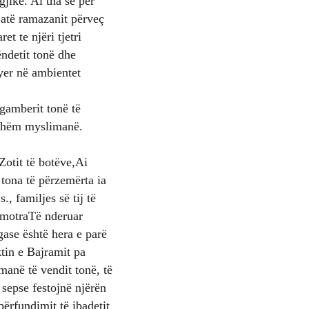
jike. Ai tha se për
atë ramazanit përveç
t te njëri tjetri
ëndetit tonë dhe
ryer në ambientet
gamberit tonë të
rshëm myslimanë.
Zotit të botëve,Ai
tona të përzemërta ia
, familjes së tij të
e motraTë nderuar
gase është hera e parë
tin e Bajramit pa
manë të vendit tonë, të
 sepse festojnë njërën
përfundimit të ibadetit