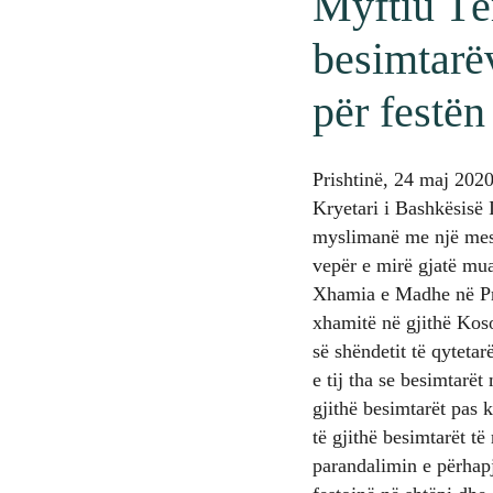
Myftiu Tër
besimtarë
për festën
Prishtinë, 24 maj 202
Kryetari i Bashkësisë 
myslimanë me një mesaz
vepër e mirë gjatë mua
Xhamia e Madhe në Pri
xhamitë në gjithë Koso
së shëndetit të qytet
e tij tha se besimtarë
gjithë besimtarët pas k
të gjithë besimtarët t
parandalimin e përhap