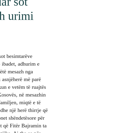
ar sot
h urimi
sot besimtarëve
 ibadet, adhurim e
 këtë mesazh nga
i asnjëherë më parë
kun e vetëm të ruajtës
 Kosovës, në mesazhin
familjen, miqtë e të
dhe një herë thirrje që
onet shëndetësore për
 që Fitër Bajramin ta