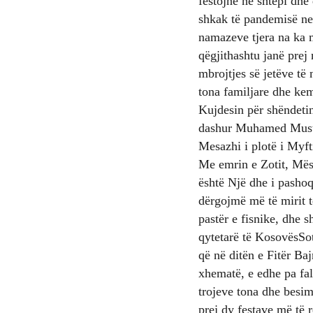
festojnë në shtëpi dhe
shkak të pandemisë ne
namazeve tjera na ka m
qëgjithashtu janë prej
mbrojtjes së jetëve të 
tona familjare dhe kem
Kujdesin për shëndetin
dashur Muhamed Mustaf
Mesazhi i plotë i Myft
Me emrin e Zotit, Mësh
është Një dhe i pashoq
dërgojmë më të mirit të
pastër e fisnike, dhe 
qytetarë të KosovësSot
që në ditën e Fitër Ba
xhematë, e edhe pa fal
trojeve tona dhe besim
prej dy festave më të 