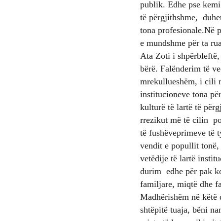
publik. Edhe pse kemi 
të përgjithshme, duhe
tona profesionale.Në 
e mundshme për ta ruaj
Ata Zoti i shpërbleftë
bërë. Falënderim të ve
mrekullueshëm, i cili 
institucioneve tona për
kulturë të lartë të për
rrezikut më të cilin p
të fushëveprimeve të t
vendit e popullit tonë
vetëdije të lartë insti
durim edhe për pak koh
familjare, miqtë dhe f
Madhërishëm në këtë di
shtëpitë tuaja, bëni na