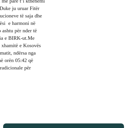
a më parë t’i kthehemi
Duke ju uruar Fitër
ucioneve të saja dhe
tësi e harmoni në
o ashtu për nder të
esia e BIRK-ut.Me
ë xhamitë e Kosovës
matit, ndërsa nga
në orën 05:42 që
radicionale për