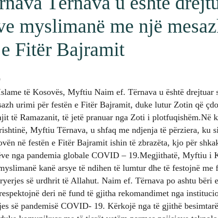
nava Tërnava u është drejtu
ve myslimanë me një mesaz
 e Fitër Bajramit
0
Islame të Kosovës, Myftiu Naim ef. Tërnava u është drejtuar 
h urimi për festën e Fitër Bajramit, duke lutur Zotin që çdo
jit të Ramazanit, të jetë pranuar nga Zoti i plotfuqishëm.Në
shtinë, Myftiu Tërnava, u shfaq me ndjenja të përziera, ku s
vën në festën e Fitër Bajramit ishin të zbrazëta, kjo për shka
arëve nga pandemia globale COVID – 19.Megjithatë, Myftiu i
t myslimanë kanë arsye të ndihen të lumtur dhe të festojnë me 
ryerjes së urdhrit të Allahut. Naim ef. Tërnava po ashtu bëri e
ë respektojnë deri në fund të gjitha rekomandimet nga instituci
jes së pandemisë COVID- 19. Kërkojë nga të gjithë besimtarët