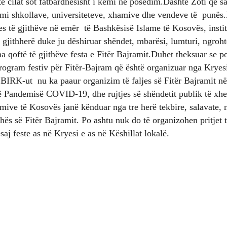
ë cilat sot fatbardhësisht i kemi në posedim.Dashtë Zoti që s
hemi shkollave, universiteteve, xhamive dhe vendeve të punës.
s të gjithëve në emër të Bashkësisë Islame të Kosovës, instit
 gjithherë duke ju dëshiruar shëndet, mbarësi, lumturi, ngroh
na qoftë të gjithëve festa e Fitër Bajramit.Duhet theksuar se p
 program festiv për Fitër-Bajram që është organizuar nga Kry
 BIRK-ut nu ka paaur organizim të faljes së Fitër Bajramit n
të Pandemisë COVID-19, dhe rujtjes së shëndetit publik të xhe
mive të Kosovës janë kënduar nga tre herë tekbire, salavate, 
ës së Fitër Bajramit. Po ashtu nuk do të organizohen pritjet t
aj feste as në Kryesi e as në Këshillat lokalë.