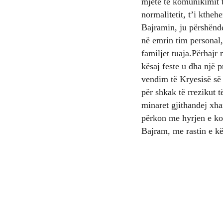
mjete të komunikimit t
normalitetit, t’i kthe
Bajramin, ju përshënde
në emrin tim personal,
familjet tuaja.Përhajr 
kësaj feste u dha një
vendim të Kryesisë së
për shkak të rrezikut 
minaret gjithandej xha
përkon me hyrjen e koh
Bajram, me rastin e kës