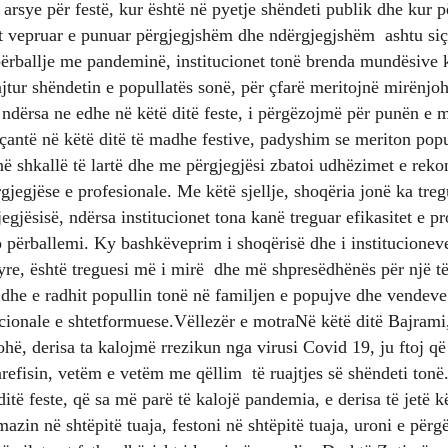
arsye për festë, kur është në pyetje shëndeti publik dhe kur 
t vepruar e punuar përgjegjshëm dhe ndërgjegjshëm ashtu siç 
përballje me pandeminë, institucionet tonë brenda mundësive 
tur shëndetin e popullatës sonë, për çfarë meritojnë mirënjoh
, ndërsa ne edhe në këtë ditë feste, i përgëzojmë për punën e
çantë në këtë ditë të madhe festive, padyshim se meriton popu
në shkallë të lartë dhe me përgjegjësi zbatoi udhëzimet e rek
gjegjëse e profesionale. Me këtë sjellje, shoqëria jonë ka treg
gjegjësisë, ndërsa institucionet tona kanë treguar efikasitet e 
o përballemi. Ky bashkëveprim i shoqërisë dhe i institucioneve
yre, është treguesi më i mirë dhe më shpresëdhënës për një t
, dhe e radhit popullin tonë në familjen e popujve dhe vendev
tucionale e shtetformuese.Vëllezër e motraNë këtë ditë Bajrami,
ë, derisa ta kalojmë rrezikun nga virusi Covid 19, ju ftoj që
arefisin, vetëm e vetëm me qëllim të ruajtjes së shëndeti ton
të feste, që sa më parë të kalojë pandemia, e derisa të jetë kë
mazin në shtëpitë tuaja, festoni në shtëpitë tuaja, uroni e përgë