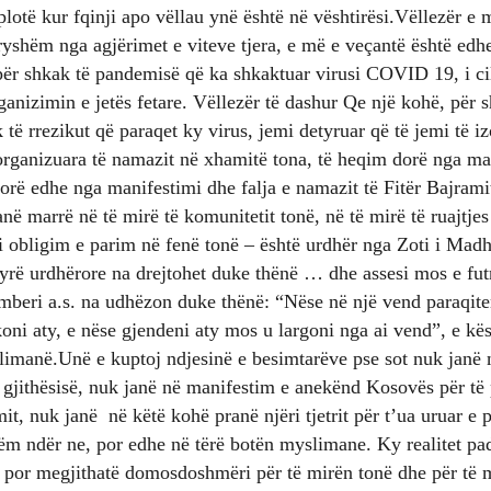
plotë kur fqinji apo vëllau ynë është në vështirësi.Vëllezër e 
ryshëm nga agjërimet e viteve tjera, e më e veçantë është edhe
për shkak të pandemisë që ka shkaktuar virusi COVID 19, i ci
ganizimin e jetës fetare. Vëllezër të dashur Qe një kohë, për 
 të rrezikut që paraqet ky virus, jemi detyruar që të jemi të iz
 organizuara të namazit në xhamitë tona, të heqim dorë nga ma
orë edhe nga manifestimi dhe falja e namazit të Fitër Bajrami
anë marrë në të mirë të komunitetit tonë, në të mirë të ruajtjes
 obligim e parim në fenë tonë – është urdhër nga Zoti i Madh
rë urdhërore na drejtohet duke thënë … dhe assesi mos e futn
amberi a.s. na udhëzon duke thënë: “Nëse në një vend paraqit
ni aty, e nëse gjendeni aty mos u largoni nga ai vend”, e kë
imanë.Unë e kuptoj ndjesinë e besimtarëve pse sot nuk janë 
gjithësisë, nuk janë në manifestim e anekënd Kosovës për të 
it, nuk janë në këtë kohë pranë njëri tjetrit për t’ua uruar e 
tëm ndër ne, por edhe në tërë botën myslimane. Ky realitet pa
 por megjithatë domosdoshmëri për të mirën tonë dhe për të m