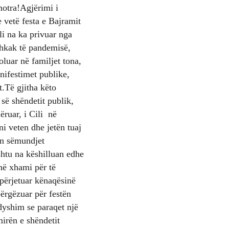
motra!Agjërimi i
 vetë festa e Bajramit
li na ka privuar nga
shkak të pandemisë,
oluar në familjet tona,
nifestimet publike,
t.Të gjitha këto
 së shëndetit publik,
ëruar, i Cili në
i veten dhe jetën tuaj
en sëmundjet
shtu na këshilluan edhe
në xhami për të
përjetuar kënaqësinë
përgëzuar për festën
dyshim se paraqet një
irën e shëndetit