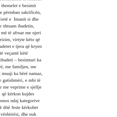
 themelet e besimit
ete përmban sakrificën,
fortë e Imanit si dhe
e shtuam ibadetin,
 më të afruar me njeri
izim, virtyte këto që
adetet e tjera që kryen
 të veçantë këtë
 ibadeti – besimtari ka
irë, me familjen, me
ij muaji ka bërë namaz,
 e gatishmëri, e mbi të
r me veprime e sjellje
ë, që kërkon kujdes
domos ndaj kategorive
 ditë feste kërkohet
 vështirësi, dhe nuk