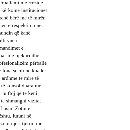
përballemi me rreziqe
kërkojnë institucionet
kanë bërë më të mirën
jen e respektin tonë.
 mundin që kanë
lli ynë i
omandimet e
uar një pjekuri dhe
profesionalizëm përballë
 tona secili në kuadër
ë ardhme të mirë të
e të konsoliduara me
 ju ftoj që të keni
 të shmangni vizitat
ë.Lusim Zotin e
shtu, lutuni në
zoni njëri tjetrin me