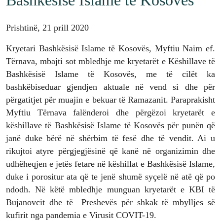
Prishtinë, 21 prill 2020
Kryetari Bashkësisë Islame të Kosovës, Myftiu Naim ef.
Tërnava, mbajti sot mbledhje me kryetarët e Këshillave të
Bashkësisë Islame të Kosovës, me të cilët ka
bashkëbiseduar gjendjen aktuale në vend si dhe për
përgatitjet për muajin e bekuar të Ramazanit. Paraprakisht
Myftiu Tërnava falënderoi dhe përgëzoi kryetarët e
këshillave të Bashkësisë Islame të Kosovës për punën që
janë duke bërë në shërbim të fesë dhe të vendit. Ai u
rikujtoi atyre përgjegjësinë që kanë në organizimin dhe
udhëheqjen e jetës fetare në këshillat e Bashkësisë Islame,
duke i porositur ata që te jenë shumë syçelë në atë që po
ndodh. Në këtë mbledhje munguan kryetarët e KBI të
Bujanovcit dhe të Preshevës për shkak të mbylljes së
kufirit nga pandemia e Virusit COVIT-19.