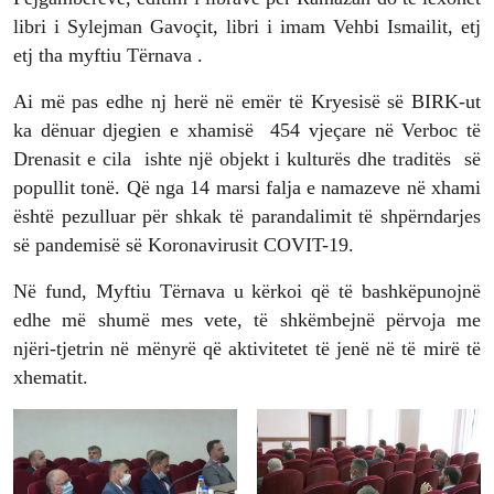
libri i Sylejman Gavoçit, libri i imam Vehbi Ismailit, etj
etj tha myftiu Tërnava .
Ai më pas edhe nj herë në emër të Kryesisë së BIRK-ut
ka dënuar djegien e xhamisë 454 vjeçare në Verboc të
Drenasit e cila ishte një objekt i kulturës dhe traditës së
popullit tonë. Që nga 14 marsi falja e namazeve në xhami
është pezulluar për shkak të parandalimit të shpërndarjes
së pandemisë së Koronavirusit COVIT-19.
Në fund, Myftiu Tërnava u kërkoi që të bashkëpunojnë
edhe më shumë mes vete, të shkëmbejnë përvoja me
njëri-tjetrin në mënyrë që aktivitetet të jenë në të mirë të
xhematit.