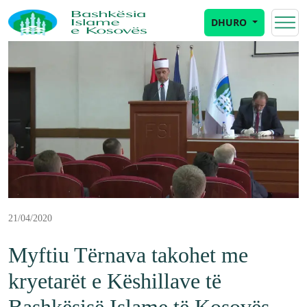
DHURO
21/04/2020
Myftiu Tërnava takohet me
kryetarët e Këshillave të
Bashkësisë Islame të Kosovës