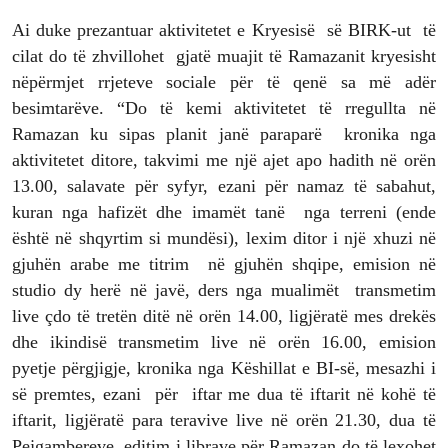
Ai duke prezantuar aktivitetet e Kryesisë së BIRK-ut të
cilat do të zhvillohet gjatë muajit të Ramazanit kryesisht
nëpërmjet rrjeteve sociale për të qenë sa më adër
besimtarëve. “Do të kemi aktivitetet të rregullta në
Ramazan ku sipas planit janë paraparë kronika nga
aktivitetet ditore, takvimi me një ajet apo hadith në orën
13.00, salavate për syfyr, ezani për namaz të sabahut,
kuran nga hafizët dhe imamët tanë nga terreni (ende
është në shqyrtim si mundësi), lexim ditor i një xhuzi në
gjuhën arabe me titrim në gjuhën shqipe, emision në
studio dy herë në javë, ders nga mualimët transmetim
live çdo të tretën ditë në orën 14.00, ligjëratë mes drekës
dhe ikindisë transmetim live në orën 16.00, emision
pyetje përgjigje, kronika nga Këshillat e BI-së, mesazhi i
së premtes, ezani për iftar me dua të iftarit në kohë të
iftarit, ligjëratë para teravive live në orën 21.30, dua të
Pejgambereve, editim i librave për Ramazan do të lexohet