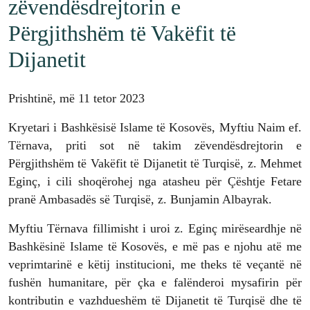
zëvendësdrejtorin e
Përgjithshëm të Vakëfit të
Dijanetit
Prishtinë, më 11 tetor 2023
Kryetari i Bashkësisë Islame të Kosovës, Myftiu Naim ef.
Tërnava, priti sot në takim zëvendësdrejtorin e
Përgjithshëm të Vakëfit të Dijanetit të Turqisë, z. Mehmet
Eginç, i cili shoqërohej nga atasheu për Çështje Fetare
pranë Ambasadës së Turqisë, z. Bunjamin Albayrak.
Myftiu Tërnava fillimisht i uroi z. Eginç mirëseardhje në
Bashkësinë Islame të Kosovës, e më pas e njohu atë me
veprimtarinë e këtij institucioni, me theks të veçantë në
fushën humanitare, për çka e falënderoi mysafirin për
kontributin e vazhdueshëm të Dijanetit të Turqisë dhe të