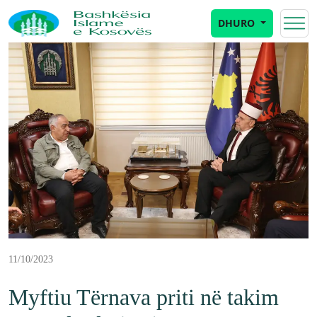
DHURO
11/10/2023
Myftiu Tërnava priti në takim