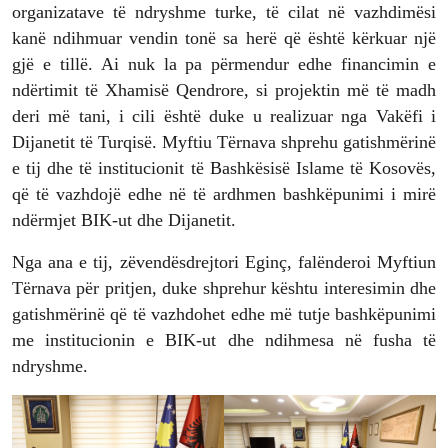
organizatave të ndryshme turke, të cilat në vazhdimësi
kanë ndihmuar vendin tonë sa herë që është kërkuar një
gjë e tillë. Ai nuk la pa përmendur edhe financimin e
ndërtimit të Xhamisë Qendrore, si projektin më të madh
deri më tani, i cili është duke u realizuar nga Vakëfi i
Dijanetit të Turqisë. Myftiu Tërnava shprehu gatishmërinë
e tij dhe të institucionit të Bashkësisë Islame të Kosovës,
që të vazhdojë edhe në të ardhmen bashkëpunimi i mirë
ndërmjet BIK-ut dhe Dijanetit.
Nga ana e tij, zëvendësdrejtori Eginç, falënderoi Myftiun
Tërnava për pritjen, duke shprehur kështu interesimin dhe
gatishmërinë që të vazhdohet edhe më tutje bashkëpunimi
me institucionin e BIK-ut dhe ndihmesa në fusha të
ndryshme.